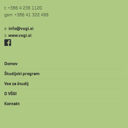
t: +386 4 236 1120
gsm: +386 41 322 499
e:
is.igsv@ofni
s:
www.vsgi.si
Domov
Študijski program
Vse za študij
O VŠGI
Kontakt