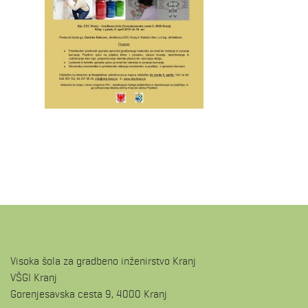
Visoka šola za gradbeno inženirstvo Kranj
VŠGI Kranj
Gorenjesavska cesta 9, 4000 Kranj