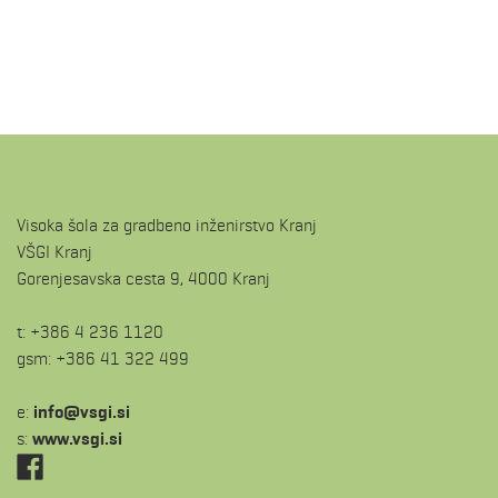
Visoka šola za gradbeno inženirstvo Kranj
VŠGI Kranj
Gorenjesavska cesta 9, 4000 Kranj
t: +386 4 236 1120
gsm: +386 41 322 499
e:
is.igsv@ofni
s:
www.vsgi.si