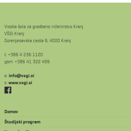
Visoka šola za gradbeno inženirstvo Kranj
VŠGI Kranj
Gorenjesavska cesta 9, 4000 Kranj
t: +386 4 236 1120
gsm: +386 41 322 499
e:
is.igsv@ofni
s:
www.vsgi.si
Domov
Študijski program