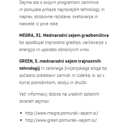
Sejma sta s svojim programom zanimiva
in ponujata prikaze najnovejših tehnologij in
naprav, strokovne razstave, svetovanja in
nasvete iz prve roke.
MEGRA, 31. Mednarodni sejem gradbeništva
bo spodbujal trajnostno gradnjo, varčevanje z
energijo in uporabo obnovljivih virov.
GREEN, 5. mednarodni sejem trajnostnih
tehnologij
in zelenega življenjskega sloga bo
sočasno predstavil zamisli in izdelke, ki so v
korist potrošnikom, okolju in družbi.
Več informacij dobite na uradnih spletnih
straneh sejmov:
http://www.megra.pomurski-sejem.si/
http://www.green.pomurski-sejem.si/