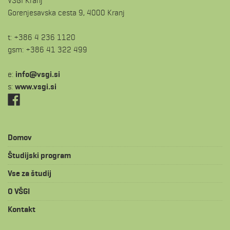
VŠGI Kranj
Gorenjesavska cesta 9, 4000 Kranj
t: +386 4 236 1120
gsm: +386 41 322 499
e:
is.igsv@ofni
s:
www.vsgi.si
Domov
Študijski program
Vse za študij
O VŠGI
Kontakt