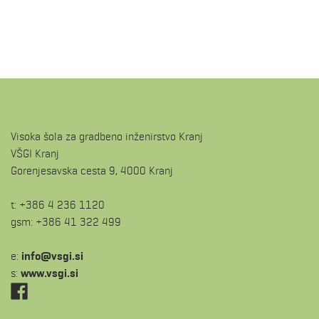
Visoka šola za gradbeno inženirstvo Kranj
VŠGI Kranj
Gorenjesavska cesta 9, 4000 Kranj
t: +386 4 236 1120
gsm: +386 41 322 499
e:
is.igsv@ofni
s:
www.vsgi.si