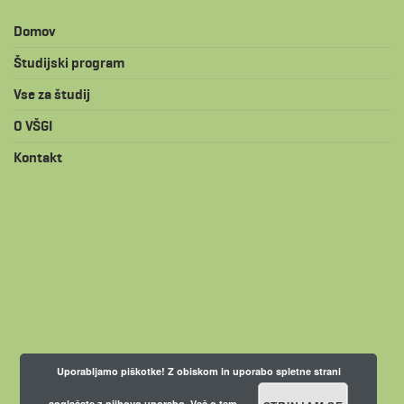
Domov
Študijski program
Vse za študij
O VŠGI
Kontakt
Uporabljamo piškotke! Z obiskom in uporabo spletne strani
soglašate z njihovo uporabo.
Več o tem