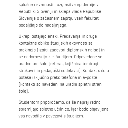
splošne nevarnosti, razglasitve epidemije v
Republiki Sloveniji in sklepa vlade Republike
Slovenije o začasnem zaprtju vseh fakultet,
podaljšajo do nadaljnjega.
Ukrepi ostajajo enaki. Predavanja in druge
kontaktne oblike študijskih aktivnosti se
prekinejo (izpiti, zagovori diplomskih nalog) in
se nadomestijo z e-študijem. Odpovedane so
uradne ure šole (referat, knjižnica ter drugi
strokovni in pedagoški sodelavci). Kontakt s šolo
poteka izključno preko telefona in e-pošte
(kontakti so navedeni na uradni spletni strani
šole).
Študentom priporočamo, da še naprej redno
spremljajo spletno učilnico, kjer bodo objavljena
vsa navodila v povezavi s študijem.