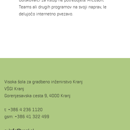
Teams ali drugih programov na svoji naprav, le
delujočo internetno pvezavo.
Visoka šola za gradbeno inženirstvo Kranj
VŠGI Kranj
Gorenjesavska cesta 9, 4000 Kranj
t: +386 4 236 1120
gsm: +386 41 322 499