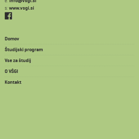
e:
is.igsv@ofni
s:
www.vsgi.si
Domov
Študijski program
Vse za študij
O VŠGI
Kontakt