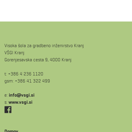
Visoka šola za gradbeno inženirstvo Kranj
VŠGI Kranj
Gorenjesavska cesta 9, 4000 Kranj
t: +386 4 236 1120
gsm: +386 41 322 499
e:
is.igsv@ofni
s:
www.vsgi.si
Domov