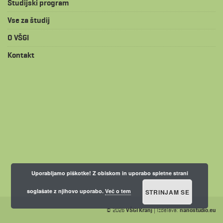
Študijski program
Vse za študij
O VŠGI
Kontakt
Uporabljamo piškotke! Z obiskom in uporabo spletne strani
soglašate z njihovo uporabo.
Več o tem
STRINJAM SE
© 2026
VŠGI Kranj
| Izdelava:
nanostudio.eu