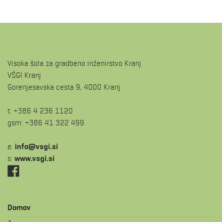
Visoka šola za gradbeno inženirstvo Kranj
VŠGI Kranj
Gorenjesavska cesta 9, 4000 Kranj
t: +386 4 236 1120
gsm: +386 41 322 499
e:
is.igsv@ofni
s:
www.vsgi.si
Domov