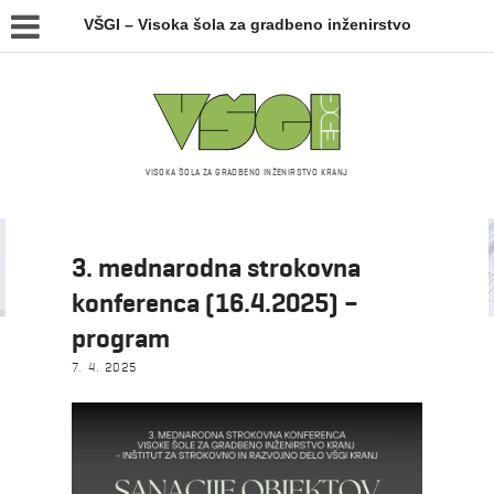
VŠGI – Visoka šola za gradbeno inženirstvo
VISOKA ŠOLA ZA GRADBENO INŽENIRSTVO KRANJ
Novice
3. mednarodna strokovna
konferenca (16.4.2025) –
program
7. 4. 2025