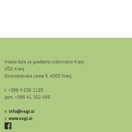
Visoka šola za gradbeno inženirstvo Kranj
VŠGI Kranj
Gorenjesavska cesta 9, 4000 Kranj
t: +386 4 236 1120
gsm: +386 41 322 499
e:
is.igsv@ofni
s:
www.vsgi.si