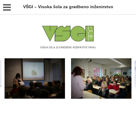
VŠGI – Visoka šola za gradbeno inženirstvo
VISOKA ŠOLA ZA GRADBENO INŽENIRSTVO KRANJ
Galerija slik