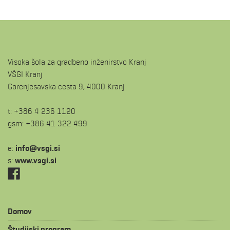
Visoka šola za gradbeno inženirstvo Kranj
VŠGI Kranj
Gorenjesavska cesta 9, 4000 Kranj
t: +386 4 236 1120
gsm: +386 41 322 499
e:
is.igsv@ofni
s:
www.vsgi.si
Domov
Študijski program