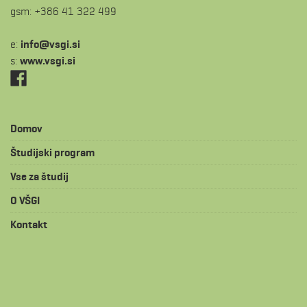
gsm: +386 41 322 499
e:
is.igsv@ofni
s:
www.vsgi.si
Domov
Študijski program
Vse za študij
O VŠGI
Kontakt