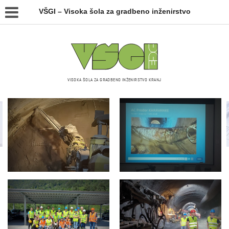
VŠGI – Visoka šola za gradbeno inženirstvo
VISOKA ŠOLA ZA GRADBENO INŽENIRSTVO KRANJ
Galerija slik