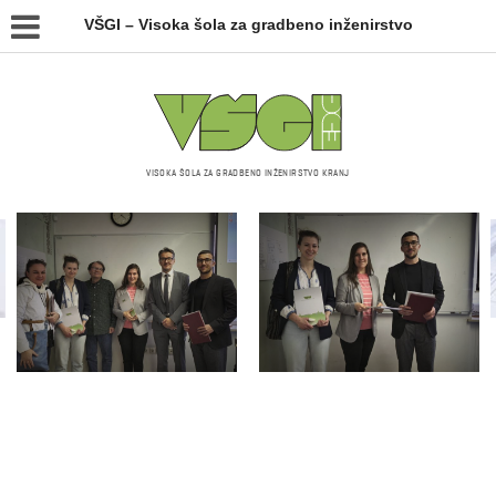
VŠGI – Visoka šola za gradbeno inženirstvo
VISOKA ŠOLA ZA GRADBENO INŽENIRSTVO KRANJ
Galerija slik