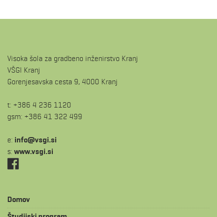
Visoka šola za gradbeno inženirstvo Kranj
VŠGI Kranj
Gorenjesavska cesta 9, 4000 Kranj
t: +386 4 236 1120
gsm: +386 41 322 499
e:
is.igsv@ofni
s:
www.vsgi.si
Domov
Študijski program