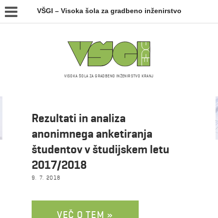
VŠGI – Visoka šola za gradbeno inženirstvo
VISOKA ŠOLA ZA GRADBENO INŽENIRSTVO KRANJ
julij 2018
Rezultati in analiza
anonimnega anketiranja
študentov v študijskem letu
2017/2018
9. 7. 2018
VEČ O TEM »