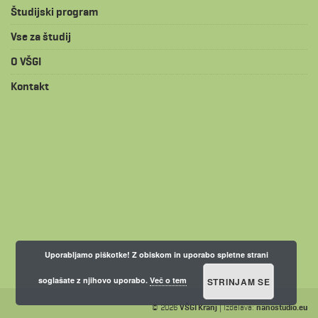
Študijski program
Vse za študij
O VŠGI
Kontakt
Uporabljamo piškotke! Z obiskom in uporabo spletne strani
soglašate z njihovo uporabo.
Več o tem
STRINJAM SE
© 2026
VŠGI Kranj
| Izdelava:
nanostudio.eu