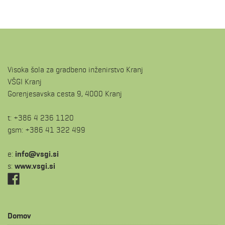
Visoka šola za gradbeno inženirstvo Kranj
VŠGI Kranj
Gorenjesavska cesta 9, 4000 Kranj
t: +386 4 236 1120
gsm: +386 41 322 499
e:
is.igsv@ofni
s:
www.vsgi.si
Domov