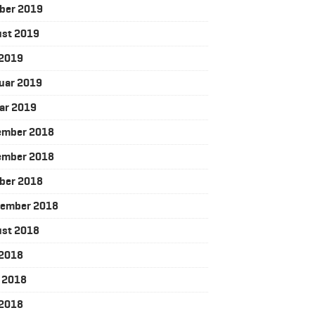
ber 2019
ust 2019
 2019
uar 2019
ar 2019
ember 2018
ember 2018
ber 2018
tember 2018
ust 2018
j 2018
j 2018
 2018