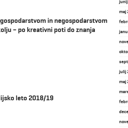
juni
maj
 z gospodarstvom in negospodarstvom
febr
lju – po kreativni poti do znanja
janu
nov
okto
sep
juli
maj
mar
ijsko leto 2018/19
febr
dec
nov