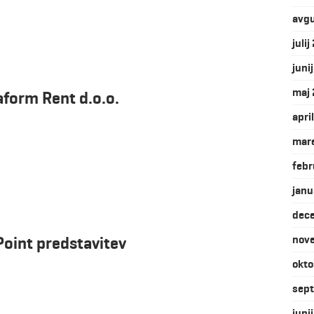
avg
juli
juni
maj
aform Rent d.o.o.
apri
mar
febr
janu
dec
Point predstavitev
nov
okto
sep
juni