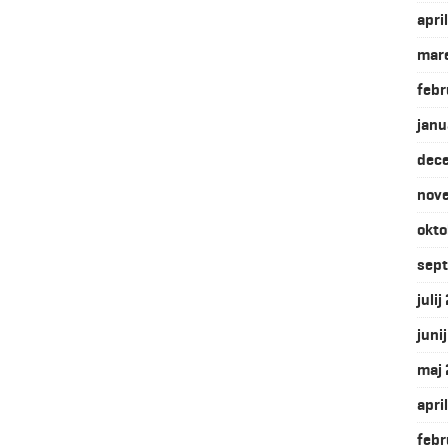
apri
mar
febr
janu
dec
nov
okto
sep
juli
juni
maj
apri
febr