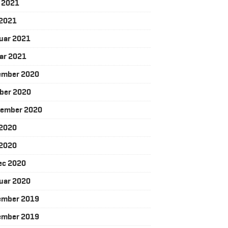
j 2021
 2021
uar 2021
ar 2021
ember 2020
ber 2020
tember 2020
j 2020
 2020
ec 2020
uar 2020
ember 2019
ember 2019