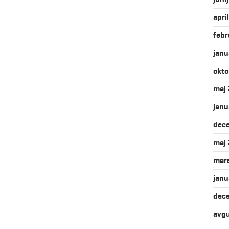
apri
febr
janu
okto
maj
janu
dec
maj
mar
janu
dec
avg