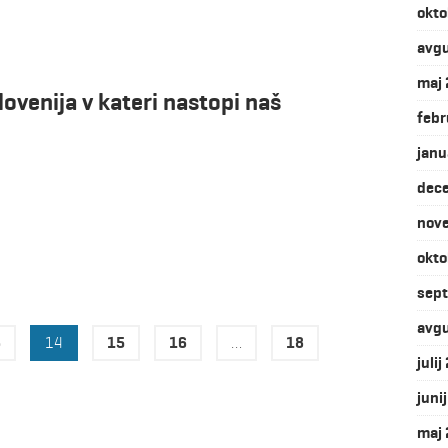
okto
avg
maj
ovenija v kateri nastopi naš
febr
janu
dec
nov
okto
sep
avg
3
14
15
16
…
18
juli
juni
maj