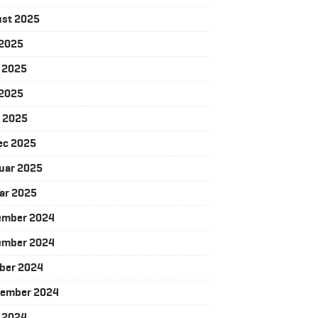
ust 2025
j 2025
j 2025
 2025
l 2025
ec 2025
uar 2025
ar 2025
ember 2024
ember 2024
ber 2024
tember 2024
j 2024