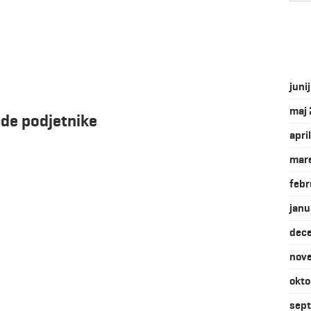
juni
maj
ade podjetnike
apri
mar
febr
janu
dec
nov
okto
sep