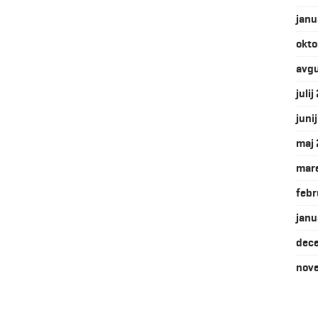
janu
okto
avg
juli
juni
maj
mar
febr
janu
dec
nov